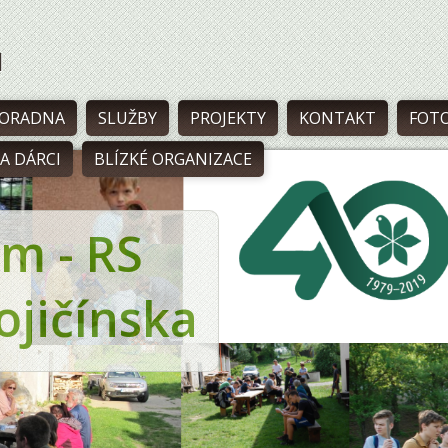
M
PORADNA
SLUŽBY
PROJEKTY
KONTAKT
FOTO
A DÁRCI
BLÍZKÉ ORGANIZACE
m - RS
jičínska