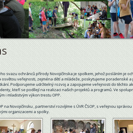
ás
ého svazu ochránců přírody Novojičínska je spolkem, jehož posláním je och
osvětou veřejnosti, zejména dětí a mládeže, poskytujeme poradenské a 
kání. Podporujeme udržitelný rozvoj a zapojujeme veřejnosti do těchto akt
nty, kteří se podílejí na realizaci našich projektů a programů. Ve spolup
ým i mladistvým výkon trestu OPP.
 na Novojičínsku , partnerství rozvíjíme s ÚVR ČSOP, s veřejnou správou a 
vými organizacemi a spolky.