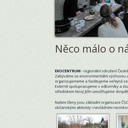
Něco málo o n
EKOCENTRUM
- regionální sdružení Česk
Zabýváme se environmentální výchovou a 
organizujememe a facilitujeme veřejná set
Externě spolupracujeme s odborníky a stude
střediskem Nový Jičín umožňujeme dospěl
Našimi členy jsou základní organizace ČSOP
občanskými aktivisty i nevládními nezisko